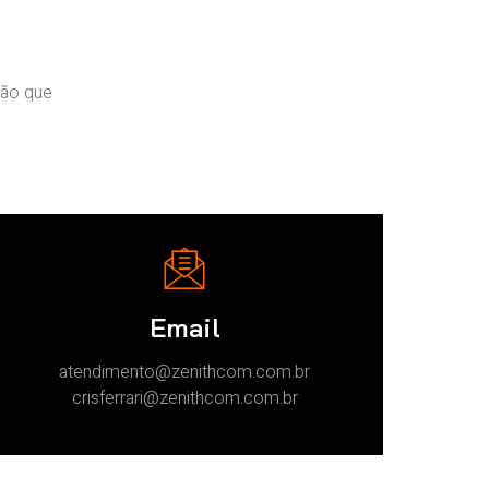
ção que
Email
atendimento@zenithcom.com.br
crisferrari@zenithcom.com.br