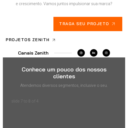
e crescimento. Vamos juntos impulsionar sua marca?
TRAGA SEU PROJETO
PROJETOS ZENITH
Canais Zenith
Conhece um pouco dos nossos
clientes
Atendemos diversos segmentos, inclusive o seu.
slide
7 to 8
of 4