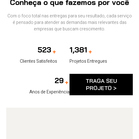
Conheça o que fazemos por você
Com o foco total nas entregas para seu resultado, cada serviço
é pensado para atender as demandas mais relevantes das
empresas que buscam crescimento.
548
1,452
+
+
Clientes Satisfeitos
Projetos Entregues
30
TRAGA SEU
+
PROJETO >
Anos de Experiência