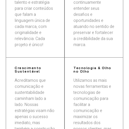
talento e estratégia
continuamente
para criar conteúdos
entender seus
que falam a
desafios e
linguagem única de
oportunidades e
cada marca, com
atuando no sentido de
originalidade e
preservar e fortalecer
relevância. Cada
a credibilidade da sua
projeto é único!
marca.
01
02
Crescimento
Tecnologia & Olho
Sustentável
no Olho
Acreditamos que
Utilizamos as mais
comunicação e
novas ferramentas e
sustentabilidade
tecnologias de
caminham lado a
comunicação para
lado. Nossas
facilitar a
estratégias visam não
comunicação e
apenas o sucesso
maximizar os
imediato, mas
resultados dos
também a construção
nossos clientes, mas